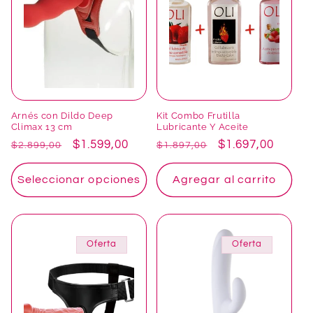
Arnés con Dildo Deep
Kit Combo Frutilla
Climax 13 cm
Lubricante Y Aceite
Precio
Precio
$1.599,00
Precio
Precio
$1.697,00
$2.899,00
$1.897,00
habitual
de
habitual
de
oferta
oferta
Seleccionar opciones
Agregar al carrito
Oferta
Oferta