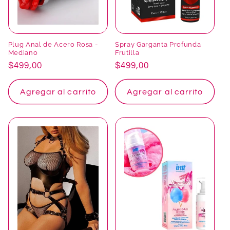
Plug Anal de Acero Rosa -
Spray Garganta Profunda
Mediano
Frutilla
Precio
$499,00
Precio
$499,00
habitual
habitual
Agregar al carrito
Agregar al carrito