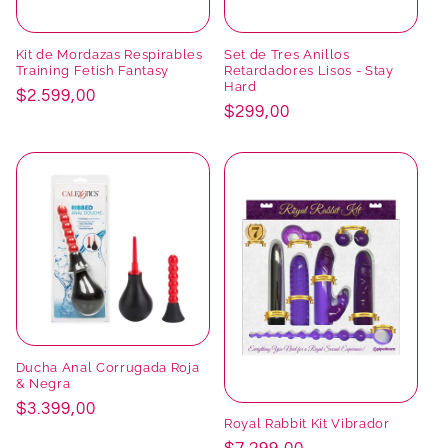
Kit de Mordazas Respirables
Set de Tres Anillos
Training Fetish Fantasy
Retardadores Lisos - Stay
Hard
Precio
$2.599,00
Precio
$299,00
habitual
habitual
Ducha Anal Corrugada Roja
& Negra
Precio
$3.399,00
Royal Rabbit Kit Vibrador
habitual