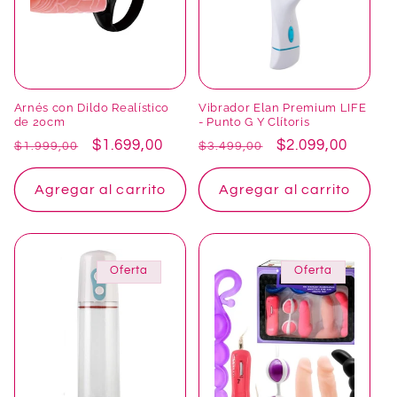
Arnés con Dildo Realístico
Vibrador Elan Premium LIFE
de 20cm
- Punto G Y Clítoris
Precio
Precio
$1.699,00
Precio
Precio
$2.099,00
$1.999,00
$3.499,00
habitual
de
habitual
de
oferta
oferta
Agregar al carrito
Agregar al carrito
Oferta
Oferta