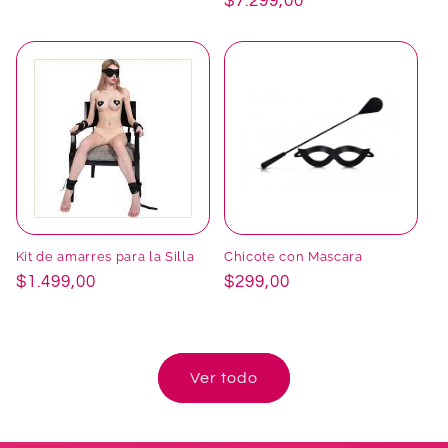
Precio
$7.299,00
habitual
Kit de amarres para la Silla
Chicote con Mascara
Precio
$1.499,00
Precio
$299,00
habitual
habitual
Ver todo