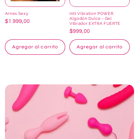
Arnes Sexy
Intt Vibration POWER
Algodón Dulce - Gel
Precio
$1.999,00
Vibrador EXTRA FUERTE
habitual
Precio
$999,00
habitual
Agregar al carrito
Agregar al carrito