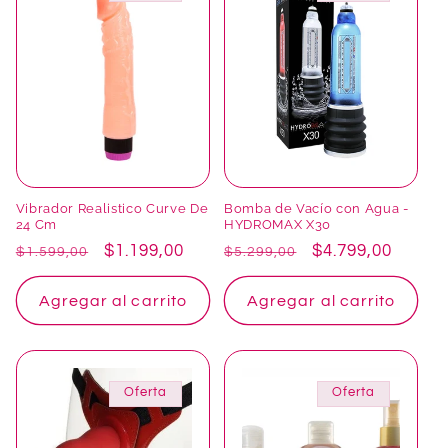
Vibrador Realistico Curve De
Bomba de Vacío con Agua -
24 Cm
HYDROMAX X30
Precio
Precio
$1.199,00
Precio
Precio
$4.799,00
$1.599,00
$5.299,00
habitual
de
habitual
de
oferta
oferta
Agregar al carrito
Agregar al carrito
Oferta
Oferta