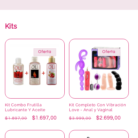
Kits
Oferta
Oferta
Kit Combo Frutilla
Kit Completo Con Vibración
Lubricante Y Aceite
Love - Anal y Vaginal
Precio
Precio
$1.697,00
Precio
Precio
$2.699,00
$1.897,00
$3.999,00
habitual
de
habitual
de
oferta
oferta