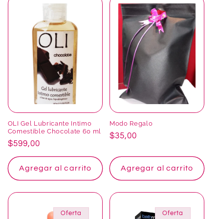
OLI Gel Lubricante Intimo
Modo Regalo
Comestible Chocolate 60 ml
Precio
$35,00
Precio
$599,00
habitual
habitual
Agregar al carrito
Agregar al carrito
Oferta
Oferta