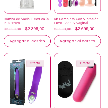
Bomba de Vacío Eléctrica (a
Kit Completo Con Vibración
Pila) 17cm
Love - Anal y Vaginal
Precio
Precio
$2.399,00
Precio
Precio
$2.699,00
$3.699,00
$3.999,00
habitual
de
habitual
de
oferta
oferta
Agregar al carrito
Agregar al carrito
Oferta
Oferta