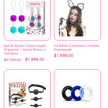
Oferta
Set de Bolas Chinas Kegel
Kit Bdsm Completo Conejita
Orgasmic - Varios Pesos y
Estampada
Tamaños
Precio
$1.899,00
Precio
Precio
$1.999,00
$2.799,00
habitual
habitual
de
oferta