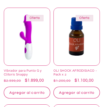
Oferta
Oferta
Vibrador para Punto G y
OLI SHOCK AFRODISIACO -
Clítoris Snappy
Pack x 2
Precio
Precio
$1.899,00
Precio
Precio
$1.100,00
$2.599,00
$1.200,00
habitual
de
habitual
de
oferta
oferta
Agregar al carrito
Agregar al carrito