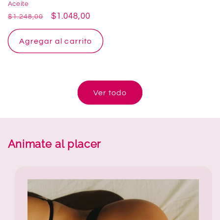
Aceite
Precio
Precio
$1.048,00
$1.248,00
habitual
de
oferta
Agregar al carrito
Ver todo
Animate al placer