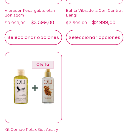
Vibrador Recargable elan
Balita Vibradora Con Control
Bon 22cm
Bang!
Precio
Precio
$3.599,00
Precio
Precio
$2.999,00
$3.999,00
$3.599,00
habitual
de
habitual
de
oferta
oferta
Seleccionar opciones
Seleccionar opciones
Oferta
Kit Combo Relax Gel Anal y